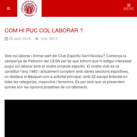
MENU
COM HI PUC COL·LABORAR ?
26 abril 2016
Vist: 3813
Vols col·laborar i formar part del Club Esportiu Sant Nicolau? Comença la
campanya de Patrocini del CESN per tal que tothom que hi estigui interessat
pugui col·laborar amb el nostre projecte esportiu. El nostre club es va
constituir l'any 1983 i actualment comptem amb vàries seccions esportives,
on destaca el Bàsquet com a activitat principal, amb 32 equips federats en
totes les categories, masculins i femenins. És per això que us presentem
quines són les opcions possibles de col·laboració.