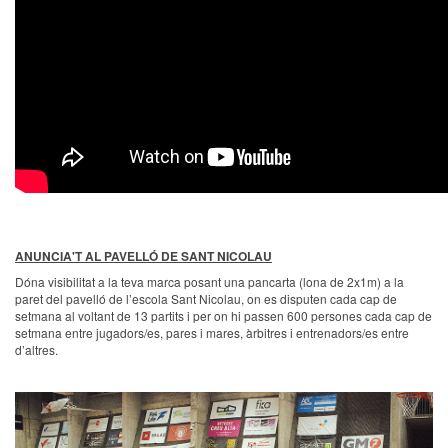
ANUNCIA'T AL PAVELLÓ DE SANT NICOLAU
Dóna visibilitat a la teva marca posant una pancarta (lona de 2x1m) a la
paret del pavelló de l’escola Sant Nicolau, on es disputen cada cap de
setmana al voltant de 13 partits i per on hi passen 600 persones cada cap de
setmana entre jugadors/es, pares i mares, àrbitres i entrenadors/es entre
d’altres.