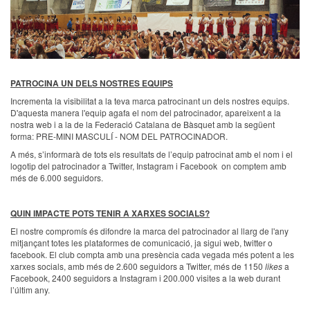
PATROCINA UN DELS NOSTRES EQUIPS
Incrementa la visibilitat a la teva marca patrocinant un dels nostres equips.
D'aquesta manera l'equip agafa el nom del patrocinador, apareixent a la
nostra web i a la de la Federació Catalana de Bàsquet amb la següent
forma: PRE-MINI MASCULÍ - NOM DEL PATROCINADOR.
A més, s’informarà de tots els resultats de l’equip patrocinat amb el nom i el
logotip del patrocinador a Twitter, Instagram i Facebook on comptem amb
més de 6.000 seguidors.
QUIN IMPACTE POTS TENIR A XARXES SOCIALS?
El nostre compromís és difondre la marca del patrocinador al llarg de l'any
mitjançant totes les plataformes de comunicació, ja sigui web, twitter o
facebook. El club compta amb una presència cada vegada més potent a les
xarxes socials, amb més de 2.600 seguidors a Twitter, més de 1150
likes
a
Facebook, 2400 seguidors a Instagram i 200.000 visites a la web durant
l’últim any.