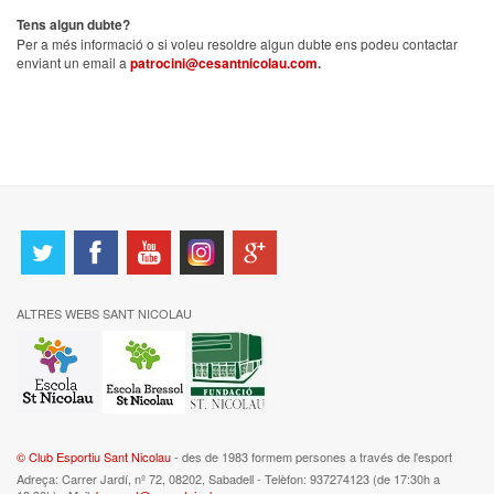
Tens algun dubte?
Per a més informació o si voleu resoldre algun dubte ens podeu contactar
enviant un email a
patrocini@cesantnicolau.com
.
ALTRES WEBS SANT NICOLAU
© Club Esportiu Sant Nicolau
- des de 1983 formem persones a través de l'esport
Adreça: Carrer Jardí, nº 72, 08202, Sabadell - Telèfon: 937274123 (de 17:30h a