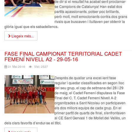
de dir si el resultat ha acabat sent proclamar-
se Campions de Catalunya! Han estat dos
partits apassionants, potser poc brillants,
però molt, molt emocionants contra dos grans
rivals que buscaven i lluitaven per obtenir la
glòria igual que els sabadellencs.
Llegeix més...
FASE FINAL CAMPIONAT TERRITORIAL CADET
FEMENÍ NIVELL A2 - 29-05-16
31 Mai 2016
Vist: 2527
Després de quallar una excel·lent fase
regular i quedar classificades en segon lloc
del seu grup, el cap de setmana del 28 i 29
de maig, el Cadet Femení disputava la Fase
Final del C. T. Cadet Femení Nivell A-2
organitzades a Sant Nicolau on participaven
els dos millors equips de cada grup. En el
primer partit de quarts de final, s'enfrontaven
al CE Sant Gervasi 1 de Mollet del Vallès, un
dels clars favorits d’endur-se el títol.