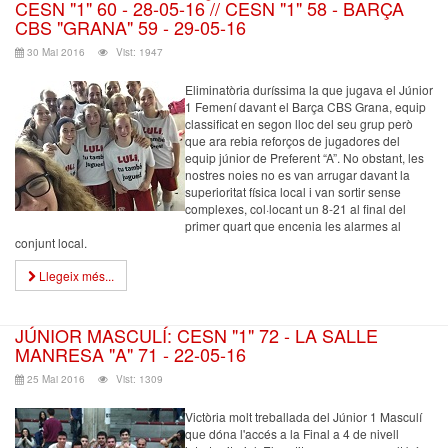
CESN "1" 60 - 28-05-16 // CESN "1" 58 - BARÇA
CBS "GRANA" 59 - 29-05-16
30 Mai 2016
Vist: 1947
Eliminatòria duríssima la que jugava el Júnior
1 Femení davant el Barça CBS Grana, equip
classificat en segon lloc del seu grup però
que ara rebia reforços de jugadores del
equip júnior de Preferent “A”. No obstant, les
nostres noies no es van arrugar davant la
superioritat física local i van sortir sense
complexes, col·locant un 8-21 al final del
primer quart que encenia les alarmes al
conjunt local.
Llegeix més...
JÚNIOR MASCULÍ: CESN "1" 72 - LA SALLE
MANRESA "A" 71 - 22-05-16
25 Mai 2016
Vist: 1309
Victòria molt treballada del Júnior 1 Masculí
que dóna l'accés a la Final a 4 de nivell