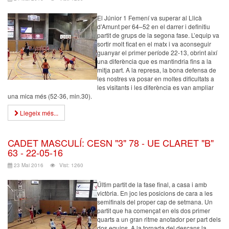
El Júnior 1 Femení va superar al Llicà
d’Amunt per 64–52 en el darrer i definitiu
partit de grups de la segona fase. L’equip va
sortir molt ficat en el matx i va aconseguir
guanyar el primer període 22-13, obrint així
una diferència que es mantindria fins a la
mitja part. A la represa, la bona defensa de
les nostres va posar en moltes dificultats a
les visitants i les diferència es van ampliar
una mica més (52-36, min.30).
Llegeix més...
CADET MASCULÍ: CESN "3" 78 - UE CLARET "B"
63 - 22-05-16
23 Mai 2016
Vist: 1260
Últim partit de la fase final, a casa i amb
victòria. En joc les posicions de cara a les
semifinals del proper cap de setmana. Un
partit que ha començat en els dos primer
quarts a un gran ritme anotador per part dels
dos equips. A la tornada del descans la