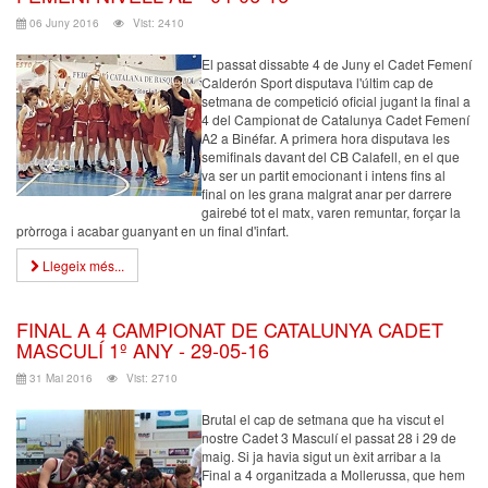
06 Juny 2016
Vist: 2410
El passat dissabte 4 de Juny el Cadet Femení
Calderón Sport disputava l'últim cap de
setmana de competició oficial jugant la final a
4 del Campionat de Catalunya Cadet Femení
A2 a Binéfar. A primera hora disputava les
semifinals davant del CB Calafell, en el que
va ser un partit emocionant i intens fins al
final on les grana malgrat anar per darrere
gairebé tot el matx, varen remuntar, forçar la
pròrroga i acabar guanyant en un final d'infart.
Llegeix més...
FINAL A 4 CAMPIONAT DE CATALUNYA CADET
MASCULÍ 1º ANY - 29-05-16
31 Mai 2016
Vist: 2710
Brutal el cap de setmana que ha viscut el
nostre Cadet 3 Masculí el passat 28 i 29 de
maig. Si ja havia sigut un èxit arribar a la
Final a 4 organitzada a Mollerussa, que hem