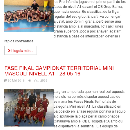
les Pre-Infantils jugaven el primer partit de les
fases de nivell A1 davant el CB Grup Barna,
que havia quedat 6è classificat de la lliga
regular del seu grup. El partit va començar
ajustat, amb domini grana, però sense una
distància àmplia al marcador. Tot i així, unes
grana superiors, poc a poc anaven agafant
distància a base de intensitat en defensa i
ràpids contraatacs.
Llegeix més...
FASE FINAL CAMPIONAT TERRITORIAL MINI
MASCULÍ NIVELL A1 - 28-05-16
30 Mai 2016
Vist: 2555
La gran temporada que han realitzat aquests
nois els ha permès disputar aquest cap de
setmana les Fases Finals Territorials de
categoria Mini nivell A1. La classificació en
5a posició en la fase regular portava a l’equip
a disputar-se la plaça per al campionat de
Catalunya amb el CB L’Hospitalet A amb qui
es disputaven la semifinal. Els equips de