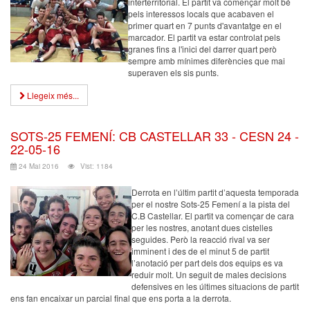
interterritorial. El partit va començar molt bé
pels interessos locals que acabaven el
primer quart en 7 punts d'avantatge en el
marcador. El partit va estar controlat pels
granes fins a l'inici del darrer quart però
sempre amb mínimes diferències que mai
superaven els sis punts.
Llegeix més...
SOTS-25 FEMENÍ: CB CASTELLAR 33 - CESN 24 -
22-05-16
24 Mai 2016
Vist: 1184
Derrota en l’últim partit d’aquesta temporada
per el nostre Sots-25 Femení a la pista del
C.B Castellar. El partit va començar de cara
per les nostres, anotant dues cistelles
seguides. Però la reacció rival va ser
imminent i des de el minut 5 de partit
l’anotació per part dels dos equips es va
reduir molt. Un seguit de males decisions
defensives en les últimes situacions de partit
ens fan encaixar un parcial final que ens porta a la derrota.