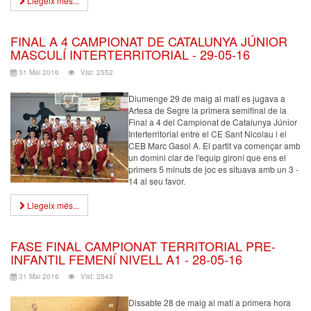
Llegeix més...
FINAL A 4 CAMPIONAT DE CATALUNYA JÚNIOR
MASCULÍ INTERTERRITORIAL - 29-05-16
31 Mai 2016
Vist: 2552
Diumenge 29 de maig al matí es jugava a
Artesa de Segre la primera semifinal de la
Final a 4 del Campionat de Catalunya Júnior
Interterritorial entre el CE Sant Nicolau i el
CEB Marc Gasol A. El partit va començar amb
un domini clar de l'equip gironí que ens el
primers 5 minuts de joc es situava amb un 3 -
14 al seu favor.
Llegeix més...
FASE FINAL CAMPIONAT TERRITORIAL PRE-
INFANTIL FEMENÍ NIVELL A1 - 28-05-16
31 Mai 2016
Vist: 2543
Dissabte 28 de maig al matí a primera hora