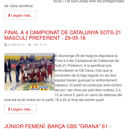
SESE i CB Sant Josep eren els protagonistes
de l’altra semifinal.
Llegeix més...
FINAL A 4 CAMPIONAT DE CATALUNYA SOTS-21
MASCULÍ PREFERENT - 29-05-16
30 Mai 2016
Vist: 2712
El diumenge 29 de maig es disputava la
Final a 4 del Campionat de Catalunya de
Sots-21 Preferent. A la semifinal ens
enfrontàvem al CB Tiana, rival que ja
coneixíem de la lliga regular on els dos
equips havien guanyat un enfrontament
cadascú. El partit va començar amb control
del joc i del ritme per part dels nostres, 2 a
12 al minut 5, però un canvi de defensa del
rival els va fer entrar en el partit, 18 a 22 al final del primer quart.
Llegeix més...
JÚNIOR FEMENÍ: BARÇA CBS "GRANA" 61 -