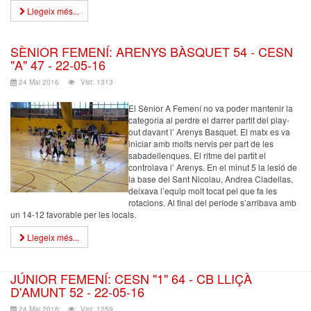
Llegeix més...
SÈNIOR FEMENÍ: ARENYS BÀSQUET 54 - CESN
"A" 47 - 22-05-16
24 Mai 2016
Vist: 1313
El Sènior A Femení no va poder mantenir la
categoria al perdre el darrer partit del play-
out davant l’ Arenys Basquet. El matx es va
iniciar amb molts nervis per part de les
sabadellenques. El ritme del partit el
controlava l’ Arenys. En el minut 5 la lesió de
la base del Sant Nicolau, Andrea Cladellas,
deixava l’equip molt tocat pel que fa les
rotacions. Al final del període s’arribava amb
un 14-12 favorable per les locals.
Llegeix més...
JÚNIOR FEMENÍ: CESN "1" 64 - CB LLIÇÀ
D'AMUNT 52 - 22-05-16
24 Mai 2016
Vist: 1259