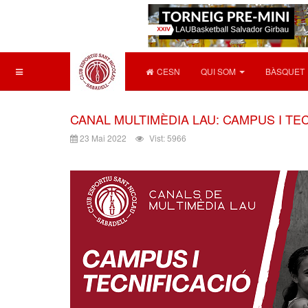
CESN
QUI SOM
BÀSQUET
CANAL MULTIMÈDIA LAU: CAMPUS I TE
23 Mai 2022
Vist: 5966