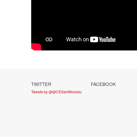
TWITTER
FACEBOOK
Tweets by @@CESantNicolau