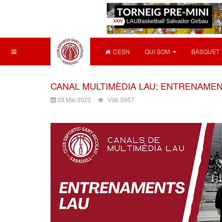
CESN
QUI SOM
BÀSQUET
CANAL MULTIMÈDIA LAU: ENTRENAMEN
23 Mai 2022
Vist: 5957