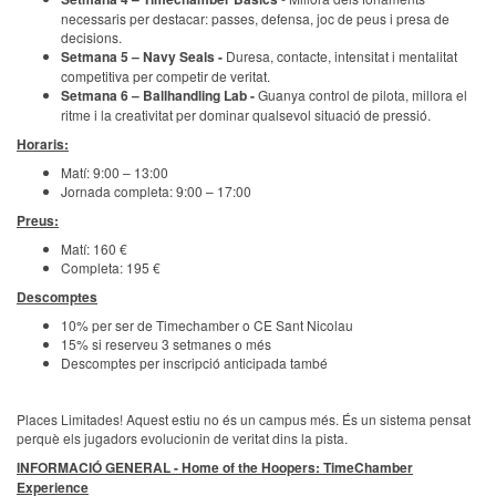
necessaris per destacar: passes, defensa, joc de peus i presa de
decisions.
Setmana 5 – Navy Seals -
Duresa, contacte, intensitat i mentalitat
competitiva per competir de veritat.
Setmana 6 – Ballhandling Lab -
Guanya control de pilota, millora el
ritme i la creativitat per dominar qualsevol situació de pressió.
Horaris:
Matí: 9:00 – 13:00
Jornada completa: 9:00 – 17:00
Preus:
Matí: 160 €
Completa: 195 €
Descomptes
10% per ser de Timechamber o CE Sant Nicolau
15% si reserveu 3 setmanes o més
Descomptes per inscripció anticipada també
Places Limitades! Aquest estiu no és un campus més. És un sistema pensat
perquè els jugadors evolucionin de veritat dins la pista.
INFORMACIÓ GENERAL - Home of the Hoopers: TimeChamber
Experience