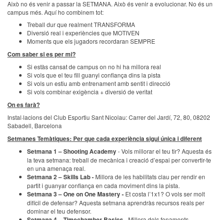
Això no és venir a passar la SETMANA. Això és venir a evolucionar. No és un
campus més. Aquí ho combinem tot:
Treball dur que realment TRANSFORMA
Diversió real i experiències que MOTIVEN
Moments que els jugadors recordaran SEMPRE
Com saber si es per mi?
Si estàs cansat de campus on no hi ha millora real
Si vols que el teu fill guanyi confiança dins la pista
Si vols un estiu amb entrenament amb sentit i direcció
Si vols combinar exigència + diversió de veritat
On es farà?
Instal·lacions del Club Esportiu Sant Nicolau: Carrer del Jardí, 72, 80, 08202
Sabadell, Barcelona
Setmanes Temàtiques: Per que cada experiència sigui única i diferent
Setmana 1 – Shooting Academy
- Vols millorar el teu tir? Aquesta és
la teva setmana: treball de mecànica i creació d’espai per convertir-te
en una amenaça real.
Setmana 2 – Skills Lab -
Millora de les habilitats clau per rendir en
partit i guanyar confiança en cada moviment dins la pista.
Setmana 3 – One on One Mastery -
Et costa l’1x1? O vols ser molt
difícil de defensar? Aquesta setmana aprendràs recursos reals per
dominar el teu defensor.
Setmana 4 – Timechamber Basics
- Millora dels fonaments