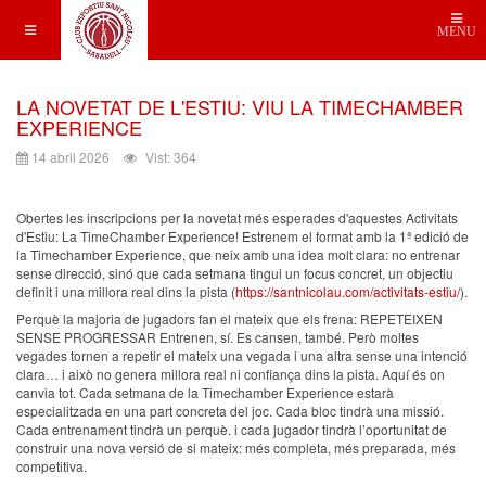
MENU
LA NOVETAT DE L'ESTIU: VIU LA TIMECHAMBER
EXPERIENCE
14 abril 2026
Vist: 364
Obertes les inscripcions per la novetat més esperades d'aquestes Activitats
d'Estiu: La TimeChamber Experience! Estrenem el format amb la 1ª edició de
la Timechamber Experience, que neix amb una idea molt clara: no entrenar
sense direcció, sinó que cada setmana tingui un focus concret, un objectiu
definit i una millora real dins la pista (
https://santnicolau.com/activitats-estiu/
).
Perquè la majoria de jugadors fan el mateix que els frena: REPETEIXEN
SENSE PROGRESSAR Entrenen, sí. Es cansen, també. Però moltes
vegades tornen a repetir el mateix una vegada i una altra sense una intenció
clara… i això no genera millora real ni confiança dins la pista. Aquí és on
canvia tot. Cada setmana de la Timechamber Experience estarà
especialitzada en una part concreta del joc. Cada bloc tindrà una missió.
Cada entrenament tindrà un perquè. i cada jugador tindrà l’oportunitat de
construir una nova versió de si mateix: més completa, més preparada, més
competitiva.